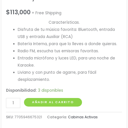
$
113,000
+ Free Shipping
Características.
Disfruta de tu música favorita: Bluetooth, entrada
USB y entrada Auxiliar (RCA)
Batería Interna, para que lo lleves a donde quieras.
Radio FM, escucha tus emisoras favoritas.
Entrada micrófono y luces LED, para una noche de
Karaoke.
Liviano y con punto de agarre, para fácil
desplazamiento.
Disponibilidad:
3 disponibles
Cabina
AÑADIR AL CARRITO
8"
70W
SKU:
7705946675321
Categoría:
Cabinas Activas
RPM