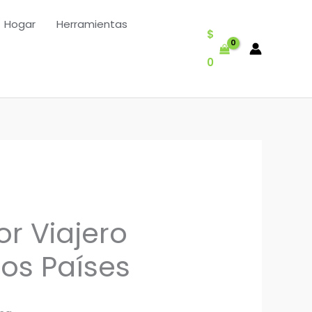
Hogar
Herramientas
$
0
r Viajero
ios Países