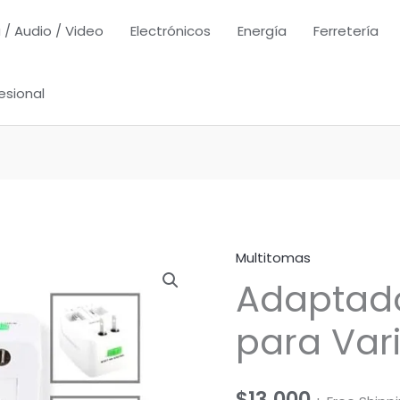
 / Audio / Video
Electrónicos
Energía
Ferretería
esional
Multitomas
Adaptado
para Var
$
13,000