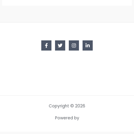
Copyright © 2026
Powered by