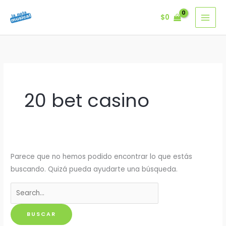
Ir
$
0
al
contenido
20 bet casino
Parece que no hemos podido encontrar lo que estás
buscando. Quizá pueda ayudarte una búsqueda.
Buscar
por: