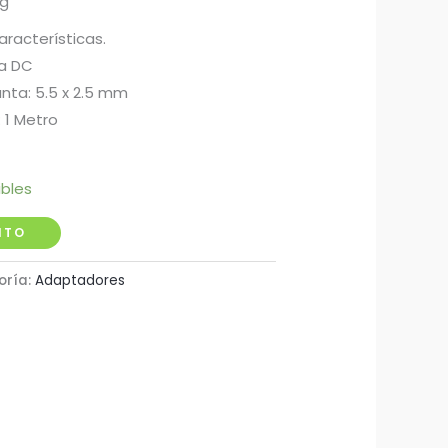
ng
aracterísticas.
 a DC
nta: 5.5 x 2.5 mm
 1 Metro
ibles
ITO
oría:
Adaptadores