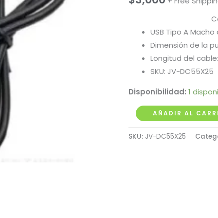
+ Free Shippi
C
USB Tipo A Macho
Dimensión de la pu
Longitud del cable:
SKU: JV-DC55X25
Disponibilidad:
1 dispon
USB
AÑADIR AL CARR
Tipo
SKU:
JV-DC55X25
Categ
A
Macho
a
DC
5.5x2.5
mm
cantidad