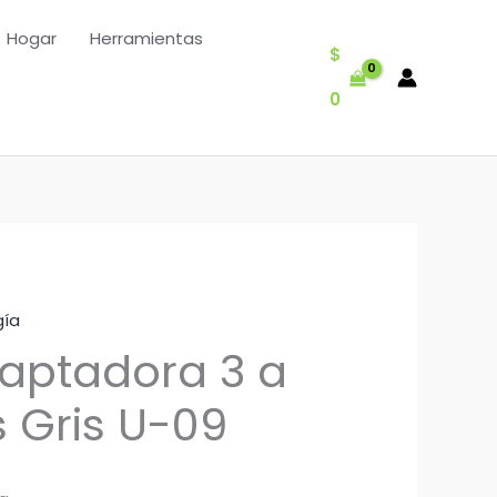
Hogar
Herramientas
$
0
gía
aptadora 3 a
s Gris U-09