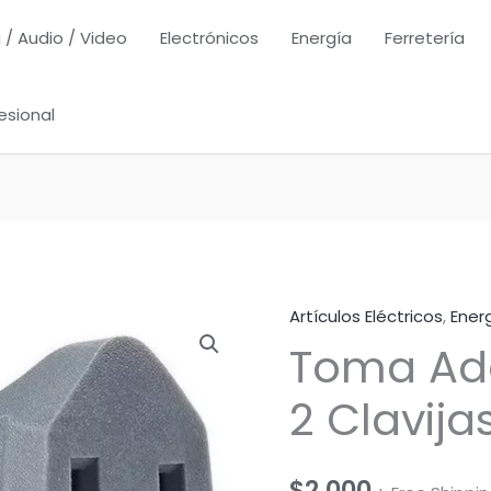
 / Audio / Video
Electrónicos
Energía
Ferretería
esional
Artículos Eléctricos
,
Ener
Toma Ad
2 Clavija
$
2,000