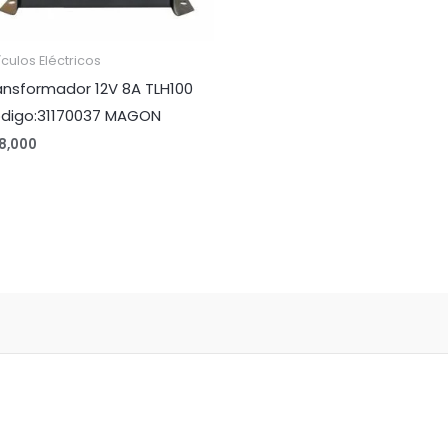
ículos Eléctricos
ansformador 12V 8A TLH100
digo:31170037 MAGON
18,000