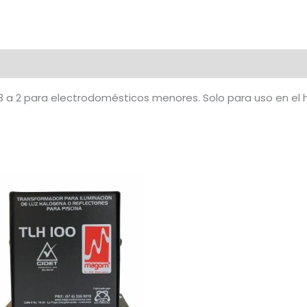
a
2
Clavijas
Gris
U-
a 2 para electrodomésticos menores. Solo para uso en el 
09
cantidad