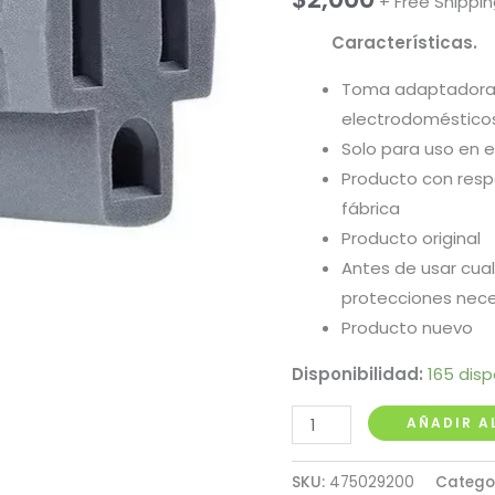
+ Free Shippi
Características.
Toma adaptadora 
electrodoméstico
Solo para uso en e
Producto con resp
fábrica
Producto original
Antes de usar cualq
protecciones nece
Producto nuevo
Disponibilidad:
165 disp
Toma
AÑADIR A
Adaptadora
3
SKU:
475029200
Catego