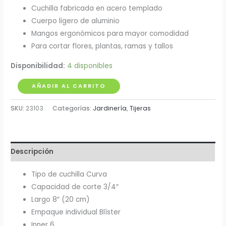
Cuchilla fabricada en acero templado
Cuerpo ligero de aluminio
Mangos ergonómicos para mayor comodidad
Para cortar flores, plantas, ramas y tallos
Disponibilidad:
4 disponibles
Tijera
AÑADIR AL CARRITO
para
SKU:
23103
Categorías:
Jardinería
,
Tijeras
Poda
Pretul
8"
Cuchilla
Descripción
de
Paso
Tipo de cuchilla Curva
cantidad
Capacidad de corte 3/4″
Largo 8″ (20 cm)
Empaque individual Blíster
Inner 6