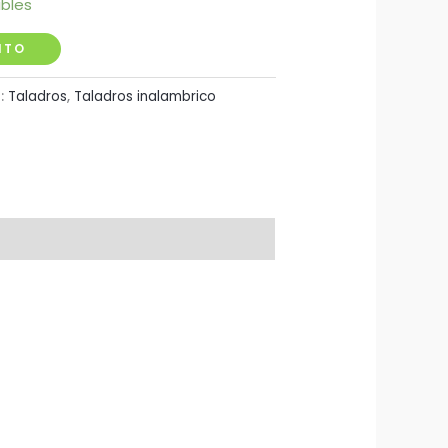
ibles
ITO
:
Taladros
,
Taladros inalambrico