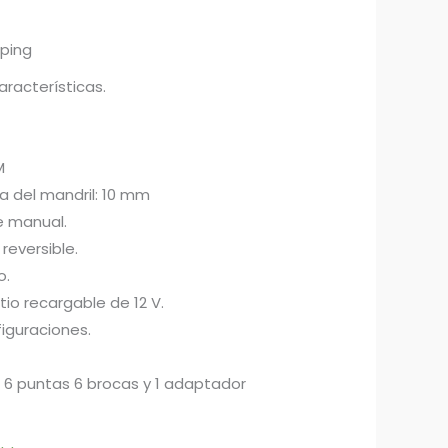
pping
aracterísticas.
M
 del mandril: 10 mm
e manual.
reversible.
o.
itio recargable de 12 V.
iguraciones.
r, 6 puntas 6 brocas y 1 adaptador