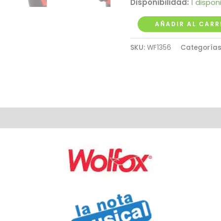
Disponibilidad:
1 dispon
Taladro
AÑADIR AL CARR
Inalámbrico
SKU:
WF1356
Categorías
12V
3/8"
Rotomartillo
Wolfox
cantidad