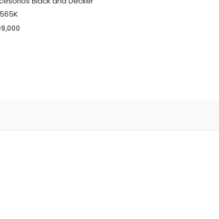
cesorios Black and Decker
565K
99,000