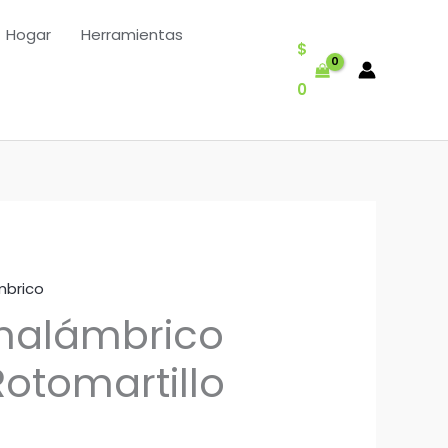
Hogar
Herramientas
$
0
mbrico
Inalámbrico
Rotomartillo