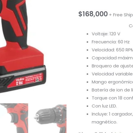
$
168,000
+ Free Shi
C
Voltaje: 120 V
Frecuencia: 60 Hz
Velocidad: 650 RP
Capacidad máxima
Broquero de ajust
Velocidad variable 
Mango ergonómic
Batería de ion de l
Torque con 18 conf
Con luz LED.
Incluye: 1 cargado
magnético.