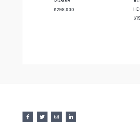
M0801B
Ac
HD
$
298,000
$
1