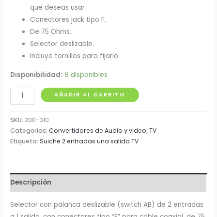
que deseas usar
Conectores jack tipo F.
De 75 Ohms.
Selector deslizable.
Incluye tornillos para fijarlo.
Disponibilidad:
8 disponibles
Switch
AÑADIR AL CARRITO
2
Entradas
SKU:
200-310
1
Categorías:
Convertidores de Audio y video
,
TV
Etiqueta:
Suiche 2 entradas una salida TV
Salida
con
Conectores
Tipo
Descripción
F
Steren
Selector con palanca deslizable (switch AB) de 2 entradas
cantidad
a 1 salida, con conectores tipo “F” para cable coaxial, de 75