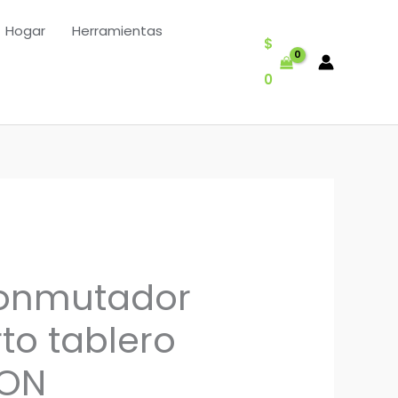
Hogar
Herramientas
$
0
conmutador
to tablero
ON