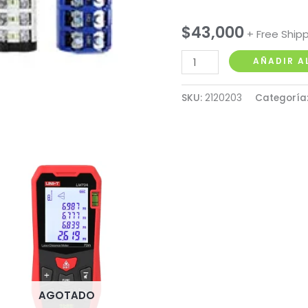
$
43,000
+ Free Ship
Suiche
AÑADIR A
conmutador
32A
SKU:
2120203
Categoría
abierto
tablero
ON-
OFF-
ON
cantidad
AGOTADO