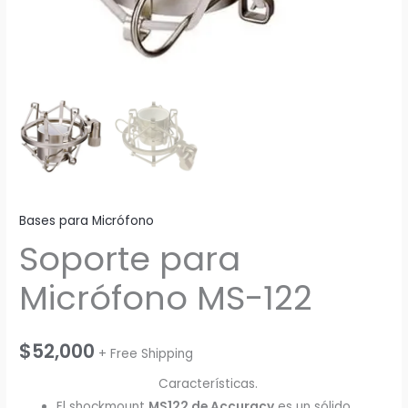
Bases para Micrófono
Soporte para
Micrófono MS-122
$
52,000
+ Free Shipping
Características.
El shockmount
MS122 de Accuracy
es un sólido