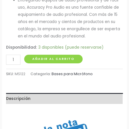
Entregando equipos de audio profesional y de fácil
uso, Accuracy Pro Audio es una fuente confiable de
equipamiento de audio profesional. Con más de 15
años en el mercado y cientos de productos en su
catálogo, la empresa se enorgullece de ser experta
en el mundo del audio profesional.
Disponibilidad:
3 disponibles (puede reservarse)
Soporte
AÑADIR AL CARRITO
para
Micrófono
SKU:
MS122
Categoría:
Bases para Micrófono
MS-
122
cantidad
Descripción