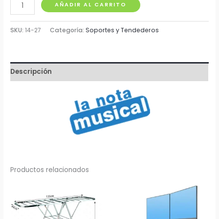
Soporte
AÑADIR AL CARRITO
Movil
para
SKU:
14-27
Categoría:
Soportes y Tendederos
TV
de
14"
Descripción
-
27"
cantidad
Productos relacionados