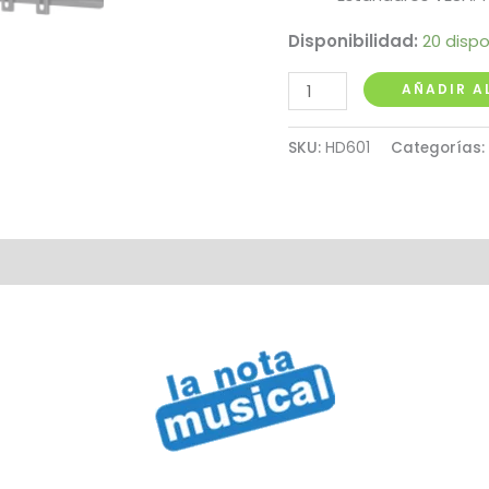
Disponibilidad:
20 dispo
Soporte
AÑADIR A
Fijo
para
SKU:
HD601
Categorías:
TV
14"
a
42"
cantidad