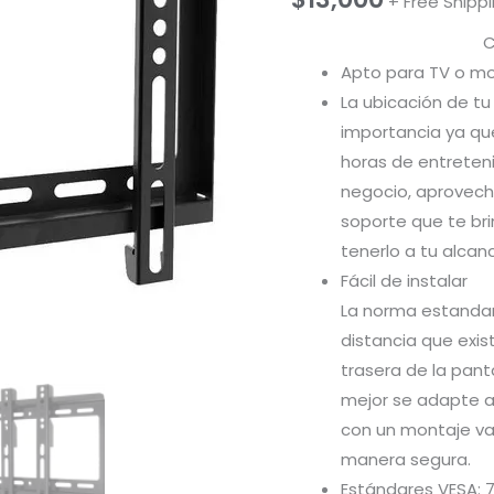
+ Free Shipp
Ca
Apto para TV o moni
La ubicación de t
importancia ya qu
horas de entreteni
negocio, aprovech
soporte que te br
tenerlo a tu alcan
Fácil de instalar
La norma estandar
distancia que exist
trasera de la panta
mejor se adapte a
con un montaje va
manera segura.
Estándares VESA:
7