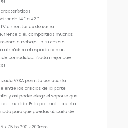
ing
racterísticas.
tor de 14 ” a 42 “.
u TV o monitor es de suma
e, frente a él, compartirás muchas
miento o trabajo. En tu casa o
a al máximo el espacio con un
inde comodidad. ¡Nada mejor que
ce!
izada VESA permite conocer la
e entre los orificios de la parte
lla, y así poder elegir el soporte que
 esa medida. Este producto cuenta
riado para que puedas ubicarlo de
5 x 75 to 200 x 200mm