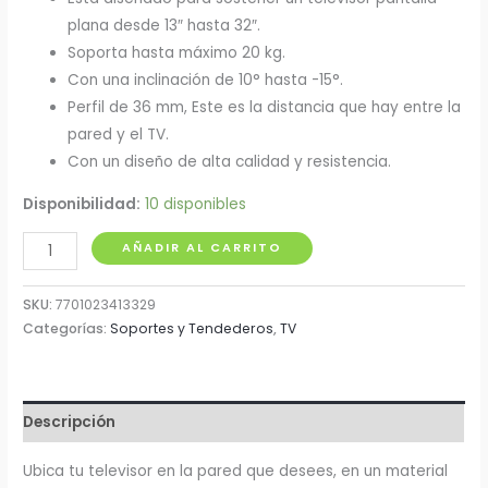
plana desde 13″ hasta 32″.
Soporta hasta máximo 20 kg.
Con una inclinación de 10° hasta -15°.
Perfil de 36 mm, Este es la distancia que hay entre la
pared y el TV.
Con un diseño de alta calidad y resistencia.
Disponibilidad:
10 disponibles
Soporte
AÑADIR AL CARRITO
Fijo
para
SKU:
7701023413329
TV
Categorías:
Soportes y Tendederos
,
TV
13"
a
32"
Descripción
Kalley
cantidad
Ubica tu televisor en la pared que desees, en un material