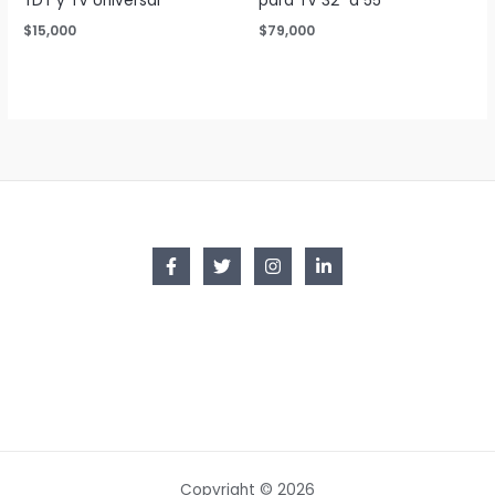
TDT y TV Universal
para TV 32″ a 55″
$
15,000
$
79,000
Copyright © 2026