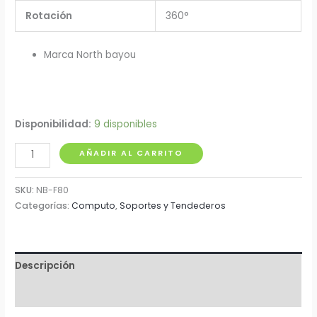
Rotación
360°
Marca North bayou
Disponibilidad:
9 disponibles
Soporte
AÑADIR AL CARRITO
de
Brazo
SKU:
NB-F80
Flexible
Categorías:
Computo
,
Soportes y Tendederos
para
Monitor
17"
Descripción
a
30"
Información adicional
NB