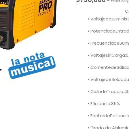
+ Free Shi
C
• Voltajedesuminis
• PotenciadeEntra
• FrecuenciadeSumi
• VoltajesinCarga:
• CorrientedeSali
• VoltajedeSoldad
• CiclodeTrabajo:4
• Eficiencia:85%
• FactordePotencia
• Grado de Aislamie