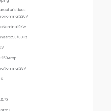
pping
aracterísticas.
tronominal:220V
daNominal:9Kw
nistro:50/60Hz
62V
da:250Amp
uraNominal:28V
0%
:0.73
nto: F