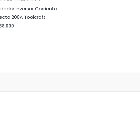
ldador Inversor Corriente
recta 200A Toolcraft
88,000