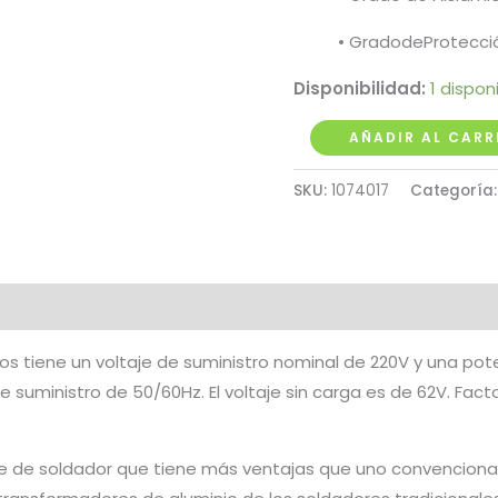
• GradodeProtecció
Disponibilidad:
1 dispon
Soldador
AÑADIR AL CARR
Inversor
SKU:
1074017
Categoría
250A
Ranger
Pro
cantidad
os tiene un voltaje de suministro nominal de 220V y una pot
 suministro de 50/60Hz. El voltaje sin carga es de 62V. Facto
ase de soldador que tiene más ventajas que uno convenciona