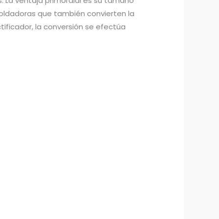
. La ventaja primordial es su tamaño
soldadoras que también convierten la
tificador, la conversión se efectúa