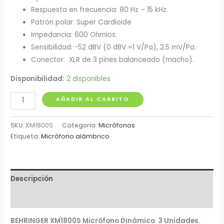
Respuesta en frecuencia: 80 Hz – 15 kHz.
Patrón polar: Super Cardioide
Impedancia: 600 Ohmios.
Sensibilidad: -52 dBV (0 dBV =1 V/Pa), 2.5 mV/Pa.
Conector: XLR de 3 pines balanceado (macho).
Disponibilidad:
2 disponibles
Set
AÑADIR AL CARRITO
de
Micrófonos
SKU:
XM1800S
Categoría:
Micrófonos
Behringer
Etiqueta:
Micrófono alámbrico
x
3
Unidades
Descripción
XM1800S
cantidad
Información adicional
BEHRINGER XM1800S Micrófono Dinámico 3 Unidades.