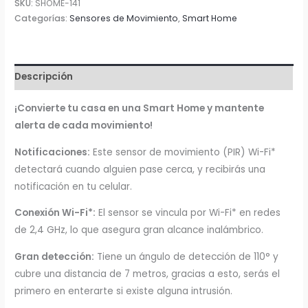
SKU:
SHOME-141
WiFi
Categorías:
Sensores de Movimiento
,
Smart Home
Steren
cantidad
Descripción
¡Convierte tu casa en una Smart Home y mantente
alerta de cada movimiento!
Notificaciones:
Este sensor de movimiento (PIR) Wi-Fi*
detectará cuando alguien pase cerca, y recibirás una
notificación en tu celular.
Conexión Wi-Fi*:
El sensor se vincula por Wi-Fi* en redes
de 2,4 GHz, lo que asegura gran alcance inalámbrico.
Gran detección:
Tiene un ángulo de detección de 110° y
cubre una distancia de 7 metros, gracias a esto, serás el
primero en enterarte si existe alguna intrusión.