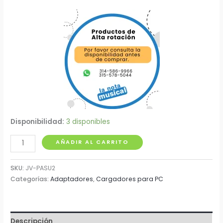
Disponibilidad:
3 disponibles
Punta
AÑADIR AL CARRITO
de
Adaptador
SKU:
JV-PASU2
para
Categorías:
Adaptadores
,
Cargadores para PC
PC
Asus
5.5x2.5
Descripción