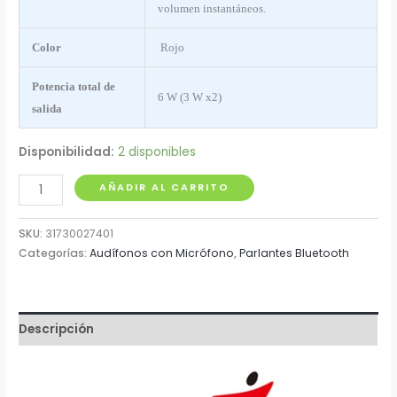
volumen instantáneos.
Color
Rojo
Potencia total de
6 W (3 W x2)
salida
Disponibilidad:
2 disponibles
Parlante
AÑADIR AL CARRITO
PC
USB
SKU:
31730027401
Genius
Categorías:
Audífonos con Micrófono
,
Parlantes Bluetooth
SP
Q160
cantidad
Descripción