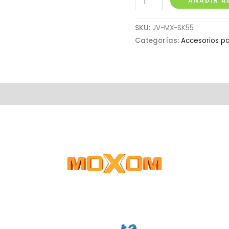
AÑADIR A
Bluetooth
con
SKU:
JV-MX-SK55
Led
Categorías:
Accesorios pa
Moxom
cantidad