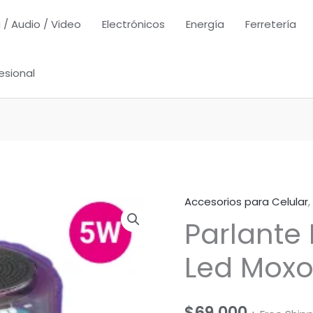
 / Audio / Video
Electrónicos
Energía
Ferretería
esional
Accesorios para Celular
,
Parlante
Led Mox
$
69,000