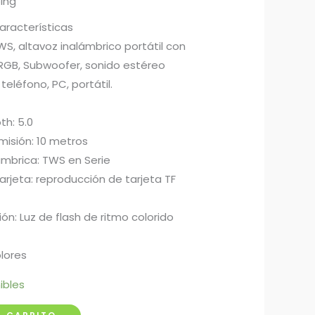
ping
aracterísticas
WS, altavoz inalámbrico portátil con
 RGB, Subwoofer, sonido estéreo
eléfono, PC, portátil.
th: 5.0
misión: 10 metros
ámbrica: TWS en Serie
rjeta: reproducción de tarjeta TF
ón: Luz de flash de ritmo colorido
lores
ibles