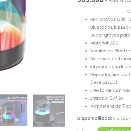
+ Free Ship
C
Mini altavoz Q38 T
Bluetooth, luz Led
Super graves para t
Material: ABS
Versión de Bluetoo
Distancia de trans
Interconexión Inal
Reproducción de ta
(no incluida)
Efecto de iluminaci
Entrada: 5V/ 2A
Atmósfera de 7 co
Disponibilidad:
2 dispon
Parlante