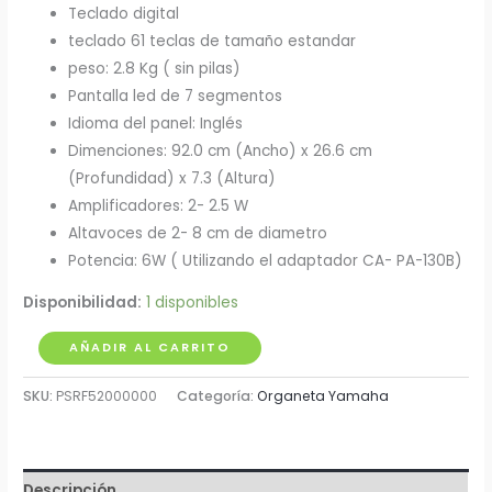
Teclado digital
teclado 61 teclas de tamaño estandar
peso: 2.8 Kg ( sin pilas)
Pantalla led de 7 segmentos
Idioma del panel: Inglés
Dimenciones: 92.0 cm (Ancho) x 26.6 cm
(Profundidad) x 7.3 (Altura)
Amplificadores: 2- 2.5 W
Altavoces de 2- 8 cm de diametro
Potencia: 6W ( Utilizando el adaptador CA- PA-130B)
Disponibilidad:
1 disponibles
Organeta
AÑADIR AL CARRITO
Yamaha
SKU:
PSRF52000000
Categoría:
Organeta Yamaha
PSR-
F52
cantidad
Descripción