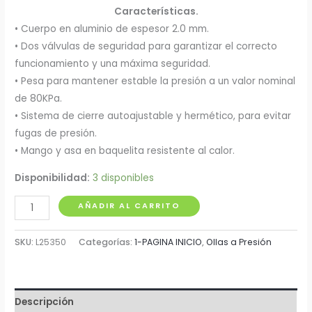
Características.
• Cuerpo en aluminio de espesor 2.0 mm.
• Dos válvulas de seguridad para garantizar el correcto
funcionamiento y una máxima seguridad.
• Pesa para mantener estable la presión a un valor nominal
de 80KPa.
• Sistema de cierre autoajustable y hermético, para evitar
fugas de presión.
• Mango y asa en baquelita resistente al calor.
Disponibilidad:
3 disponibles
Olla
AÑADIR AL CARRITO
a
Presión
SKU:
L25350
Categorías:
1-PAGINA INICIO
,
Ollas a Presión
de
3.5
Litros
Descripción
Cierre