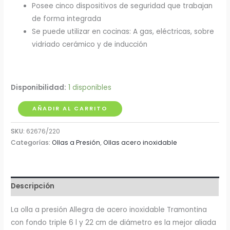
Posee cinco dispositivos de seguridad que trabajan
de forma integrada
Se puede utilizar en cocinas: A gas, eléctricas, sobre
vidriado cerámico y de inducción
Disponibilidad:
1 disponibles
Olla
AÑADIR AL CARRITO
a
SKU:
62676/220
Presión
Categorías:
Ollas a Presión
,
Ollas acero inoxidable
en
Acero
Inoxidable
de
Descripción
6
Litros
La olla a presión Allegra de acero inoxidable Tramontina
Tramontina
con fondo triple 6 l y 22 cm de diámetro es la mejor aliada