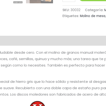
de
Granos
SKU:
30032
Categoría:
Manual
Etiquetas:
Molino de mesa
Tolva
Baja
de
al
Hierro
Fundido
ludable desde cero. Con el molino de granos manual moler
Victoria
ces, café, semillas, quinua y mucho más; una tarea que te p
cantidad
 según como lo necesites. También es perfecto para hacer m
ecial de hierro gris que lo hace sólido y resistente al de
cie suave. Recubierto con una doble capa de estaño puro par
entos. Los discos moledores son fabricados de acero de alta