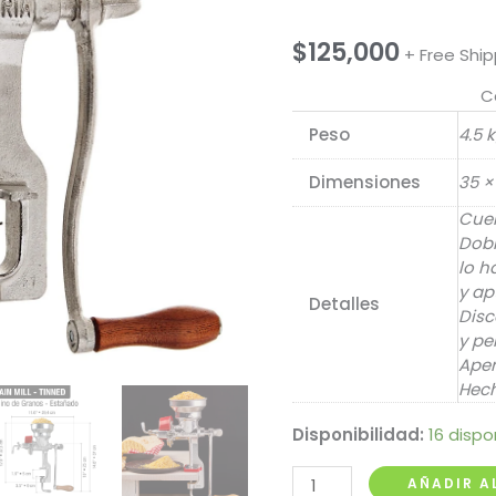
$
125,000
+ Free Ship
C
Peso
4.5 
Dimensiones
35 ×
Cuer
Dobl
lo h
y ap
Detalles
Disc
y pe
Aper
Hec
Disponibilidad:
16 dispo
Molino
AÑADIR A