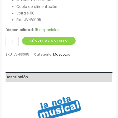
4.5 Metros de Altura
Cable de alimentación
Voltaje 110
Sku: JV-FS095
Disponibilidad:
15 disponibles
Mini
AÑADIR AL CARRITO
Bomba
para
SKU:
JV-FS095
Categoría:
Mascotas
Acuario
4.5
Metros
Descripción
FS095
cantidad