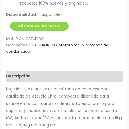
Productos 100% nuevos y originales.
Disponibilidad:
1 disponibles
Microfono
AÑADIR AL CARRITO
IK
SKU:
IRIGMICSTUDIOXL
Multimedia
Categorías:
1-PAGINA INICIO
,
Micrófonos
,
Micrófonos de
iRig
condensador
Mic
Studio
XLR
de
Descripción
Condensador
iRig Mic Studio XLR es un micrófono de condensador
cantidad
cardioide de estudio ultra-compacto diseñado para
usarse en tu configuración de estudio estándar, o para
capturar grabaciones profesionales en la marcha con tu
iOS, Android o Mac/PC y una interfaz compatible como iRig
Pro Duo, iRig Pro o iRig Pre.