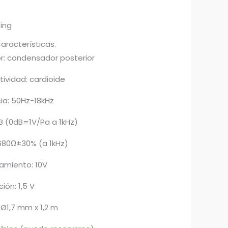
ping
racterísticas.
tor: condensador posterior
tividad: cardioide
ia: 50Hz-18kHz
B (0dB=1V/Pa a 1kHz)
 680Ω±30% (a 1kHz)
namiento: 10V
ión: 1,5 V
 Ø1,7 mm x 1,2 m