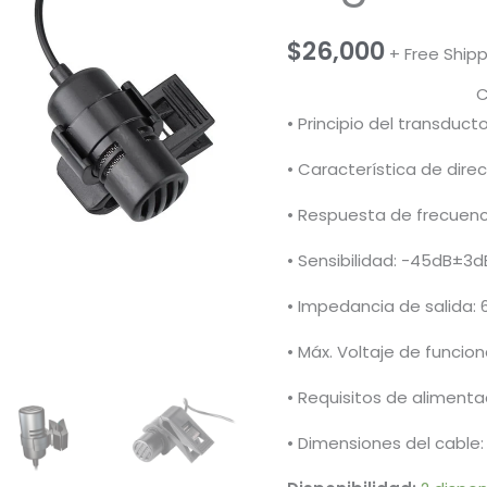
$
26,000
+ Free Ship
Ca
• Principio del transduc
• Característica de direc
• Respuesta de frecuenc
• Sensibilidad: -45dB±3d
• Impedancia de salida:
• Máx. Voltaje de funcio
• Requisitos de alimentac
• Dimensiones del cable: