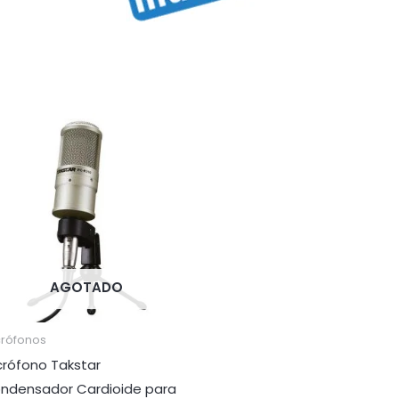
AGOTADO
crófonos
crófono Takstar
ndensador Cardioide para