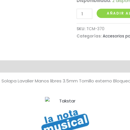
Disponibilidad:
2 dispo
Micrófono
AÑADIR A
de
Solapa
SKU:
TCM-370
con
Categorías:
Accesorios pa
Rosca
de
Seguridad
3.5mm
cantidad
n Solapa Lavalier Manos libres 3.5mm Tornillo externo Bloqu