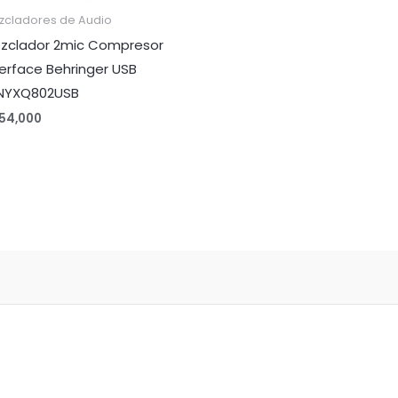
zcladores de Audio
zclador 2mic Compresor
terface Behringer USB
NYXQ802USB
54,000