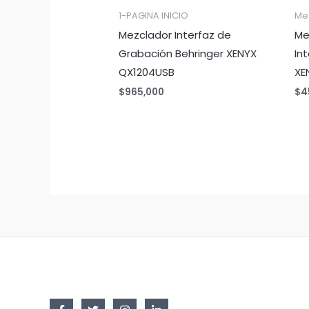
1-PAGINA INICIO
Me
Mezclador Interfaz de
Me
Grabación Behringer XENYX
In
QX1204USB
XE
$
965,000
$
4