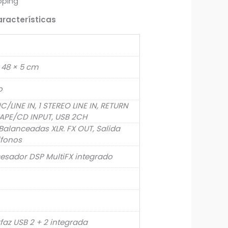
pping
racterísticas
 48 × 5 cm
o
IC/LINE IN, 1 STEREO LINE IN, RETURN
TAPE/CD INPUT, USB 2CH
 Balanceadas XLR. FX OUT, Salida
ifonos
esador DSP MultiFX integrado
rfaz USB 2 + 2 integrada