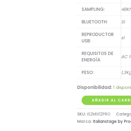
SAMPLING:
48Kh
BLUETOOTH:
SI
REPRODUCTOR
si
USB:
REQUISITOS DE
AC 1
ENERGÍA
PESO:
1,3K
Disponibilidad:
1 dispon
Mezclador
AÑADIR AL CARR
ITALIAN
SKU:
IS2MIX12PRO
Catego
STAGE
Marca:
Italianstage by Pro
Ref:
2MIX12PRO