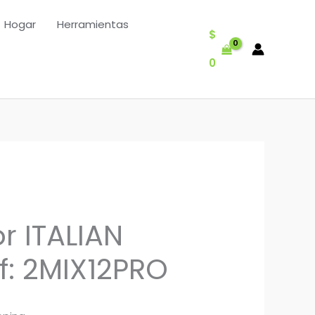
Hogar
Herramientas
$
0
r ITALIAN
f: 2MIX12PRO