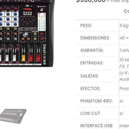
+ Free Shi
Ca
PESO
5 kg
DIMENSIONES
40 ×
GARANTÍA:
1 añ
10 M
ENTRADAS:
FX, 
Ly R
SALIDAS:
Aud
EFECTOS:
Proc
PHANTOM 48V:
si
LOW CUT
si
INTERFACE USB
Inte