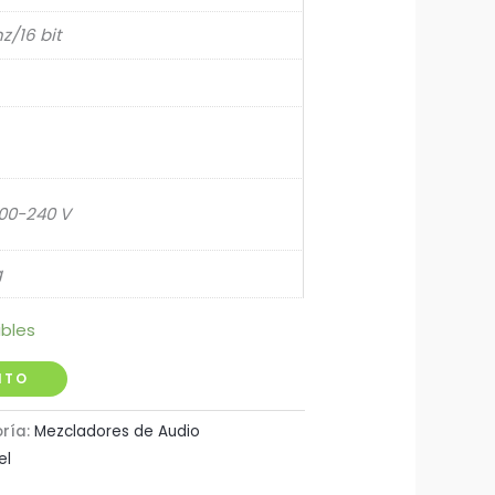
z/16 bit
00-240 V
g
ibles
ITO
ría:
Mezcladores de Audio
el