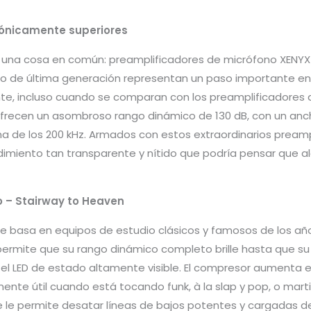
sónicamente superiores
 una cosa en común: preamplificadores de micrófono XENYX
o de última generación representan un paso importante en 
nte, incluso cuando se comparan con los preamplificadore
 ofrecen un asombroso rango dinámico de 130 dB, con un an
 de los 200 kHz. Armados con estos extraordinarios preampl
imiento tan transparente y nítido que podría pensar que al
 – Stairway to Heaven
se basa en equipos de estudio clásicos y famosos de los añ
ermite que su rango dinámico completo brille hasta que su
el LED de estado altamente visible. El compresor aumenta e
lmente útil cuando está tocando funk, à la slap y pop, o mar
ante le permite desatar líneas de bajos potentes y cargadas 