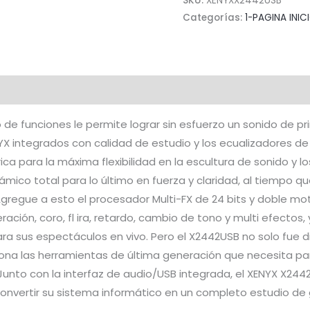
SKU:
XENYXX2442USB
X2442USB
Categorías:
1-PAGINA INIC
cantidad
de funciones le permite lograr sin esfuerzo un sonido de pri
 integrados con calidad de estudio y los ecualizadores de c
para la máxima flexibilidad en la escultura de sonido y lo
ámico total para lo último en fuerza y ​​​​claridad, al tiempo 
regue a esto el procesador Multi-FX de 24 bits y doble mot
ración, coro, fl ira, retardo, cambio de tono y multi efectos
ara sus espectáculos en vivo. Pero el X2442USB no solo fue
iona las herramientas de última generación que necesita pa
Junto con la interfaz de audio/USB integrada, el XENYX X24
convertir su sistema informático en un completo estudio d