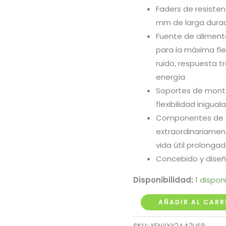
Faders de resisten
mm de larga duraci
Fuente de aliment
para la máxima flex
ruido, respuesta t
energía
Soportes de monta
flexibilidad inigual
Componentes de al
extraordinariamen
vida útil prolonga
Concebido y diseñ
Disponibilidad:
1 dispon
Mezclador
AÑADIR AL CARR
Behringer