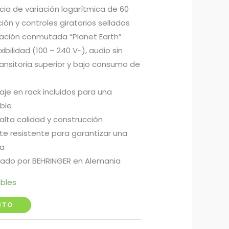
cia de variación logarítmica de 60
ón y controles giratorios sellados
ación conmutada “Planet Earth”
ibilidad (100 – 240 V~), audio sin
ransitoria superior y bajo consumo de
je en rack incluidos para una
able
ta calidad y construcción
te resistente para garantizar una
da
ado por BEHRINGER en Alemania
ibles
ITO