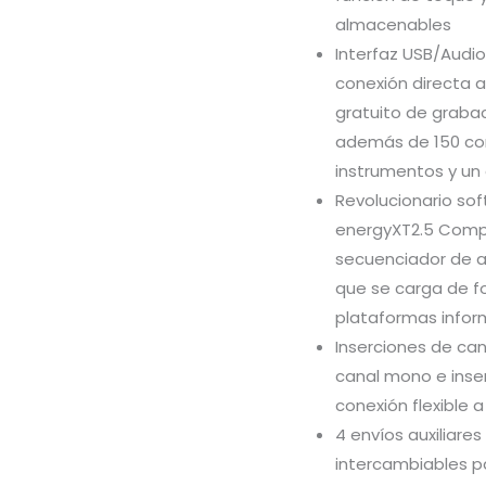
almacenables
Interfaz USB/Audi
conexión directa a
gratuito de grabac
además de 150 co
instrumentos y un 
Revolucionario so
energyXT2.5 Compa
secuenciador de a
que se carga de f
plataformas infor
Inserciones de can
canal mono e inse
conexión flexible 
4 envíos auxiliare
intercambiables p