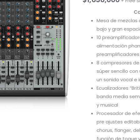
+ Free S
Ca
Mesa de mezclas a
bajo y gran espacio
10 preamplificado
alimentación phan
preamplificadores
8 compresores de 
súper sencillo con 
un sonido vocal e 
Ecualizadores “Bri
banda media semi 
y musical
Procesador de efe
pre ajustes editab
chorus, flanger, del
función de toque 