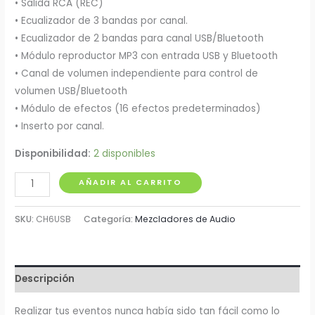
• Salida RCA (REC)
• Ecualizador de 3 bandas por canal.
• Ecualizador de 2 bandas para canal USB/Bluetooth
• Módulo reproductor MP3 con entrada USB y Bluetooth
• Canal de volumen independiente para control de
volumen USB/Bluetooth
• Módulo de efectos (16 efectos predeterminados)
• Inserto por canal.
Disponibilidad:
2 disponibles
Mezclador
AÑADIR AL CARRITO
Análogo
de
SKU:
CH6USB
Categoría:
Mezcladores de Audio
6
Entradas
Pro
Descripción
Dj
cantidad
Realizar tus eventos nunca había sido tan fácil como lo