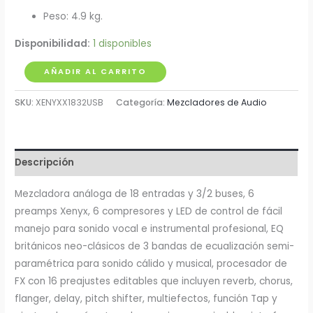
Peso: 4.9 kg.
Disponibilidad:
1 disponibles
Mezclador
AÑADIR AL CARRITO
Análogo
SKU:
XENYXX1832USB
Categoría:
Mezcladores de Audio
Behringer
cantidad
Descripción
Mezcladora análoga de 18 entradas y 3/2 buses, 6
preamps Xenyx, 6 compresores y LED de control de fácil
manejo para sonido vocal e instrumental profesional, EQ
británicos neo-clásicos de 3 bandas de ecualización semi-
paramétrica para sonido cálido y musical, procesador de
FX con 16 preajustes editables que incluyen reverb, chorus,
flanger, delay, pitch shifter, multiefectos, función Tap y