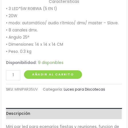
Características
• 3 LED*5W RGBWA (5 EN 1)
• 20W
• modo: automático/ audio rítmico/ dmx/ master – Slave.
• 8 canales dmx.
• Angulo 25°
• Dimensiones: 14 x 14 x 14 CM
• Peso. 0.3 kg
Disponibilidad:
9 disponibles
Luz
AÑADIR AL CARRITO
mini
para
SKU:
MINIPAR35UV
Categoría:
Luces para Discotecas
Discoteca
Pro
Dj
Descripción
Lighting
cantidad
Mini par led para ecenarios fiestas y reuniones, funcion de