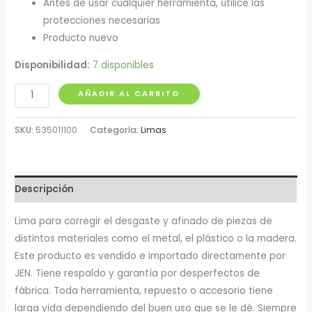
Antes de usar cualquier herramienta, utilice las
protecciones necesarias
Producto nuevo
Disponibilidad:
7 disponibles
Lima
AÑADIR AL CARRITO
Triangular
Delgada
SKU:
535011100
Categoría:
Limas
6"
Filex
cantidad
Descripción
Lima para corregir el desgaste y afinado de piezas de
distintos materiales como el metal, el plástico o la madera.
Este producto es vendido e importado directamente por
JEN. Tiene respaldo y garantía por desperfectos de
fábrica. Toda herramienta, repuesto o accesorio tiene
larga vida dependiendo del buen uso que se le dé. Siempre