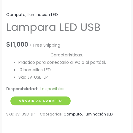
Computo
,
Iluminación LED
Lampara LED USB
$
11,000
+ Free Shipping
Características.
Practico para conectarlo al PC o al portátil.
10 bombillos LED
Sku: JV-USB-LP
Disponibilidad:
1 disponibles
Lampara
AÑADIR AL CARRITO
LED
SKU:
JV-USB-LP
Categorías:
Computo
,
Iluminación LED
USB
cantidad