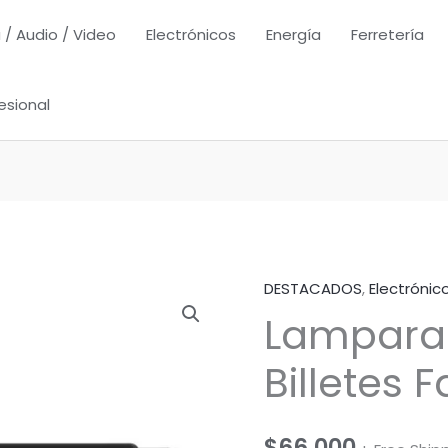
 / Audio / Video
Electrónicos
Energía
Ferretería
esional
DESTACADOS
,
Electrónic
Lampara 
Billetes 
$
66,000