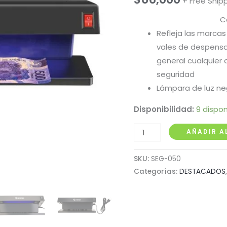
+ Free Ship
C
Refleja las marcas 
vales de despensa,
general cualquier 
seguridad
Lámpara de luz ne
Disponibilidad:
9 dispon
Lampara
AÑADIR A
Detectora
de
SKU:
SEG-050
Billetes
Categorías:
DESTACADOS
Falsos
Steren
cantidad