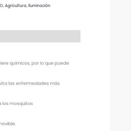
IO
,
Agricultura
,
Iluminación
iere químicos, por lo que puede
 evita las enfermedades más
 a los mosquitos
vible. ​