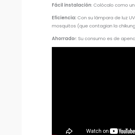
Fácil instalación
: Colócalo como un
Eficiencia:
Con su lámpara de luz UV 
mosquitos (que contagian la chikung
Ahorrado
r: Su consumo es de apenas