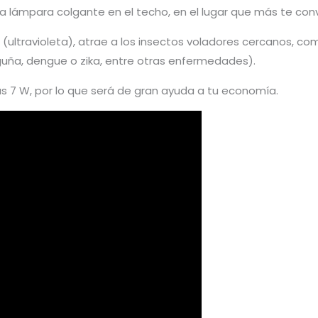
a lámpara colgante en el techo, en el lugar que más te conv
(ultravioleta), atrae a los insectos voladores cercanos, c
uña, dengue o zika, entre otras enfermedades).​
 7 W, por lo que será de gran ayuda a tu economía.​