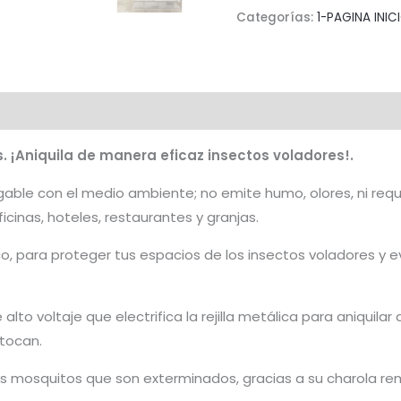
Insectos
Categorías:
1-PAGINA INIC
Steren
cantidad
s. ¡Aniquila de manera eficaz insectos voladores!.​
able con el medio ambiente; no emite humo, olores, ni requ
cinas, hoteles, restaurantes y granjas. ​
o, para proteger tus espacios de los insectos voladores y
alto voltaje que electrifica la rejilla metálica para aniquilar
ocan. ​
s mosquitos que son exterminados, gracias a su charola remo