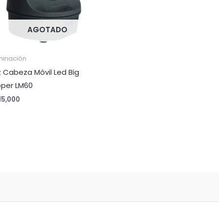
AGOTADO
minación
z Cabeza Móvil Led Big
pper LM60
15,000