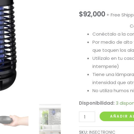
$
92,000
+ Free Shipp
C
Conéctalo a la corr
Por medio de alto 
que toquen los al
Utilízalo en tu casa
intemperie)
Tiene una lámpara
intensidad que atr
No utiliza humos n
Disponibilidad:
3 dispon
Exterminador
AÑADIR A
Electrónico
de
SKU:
INSECTRONIC