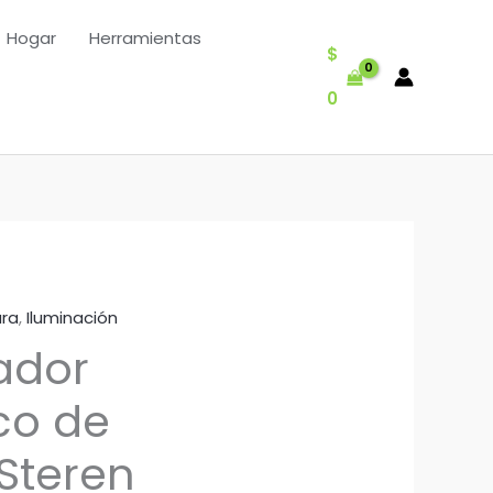
Hogar
Herramientas
$
0
ura
,
Iluminación
ador
co de
 Steren