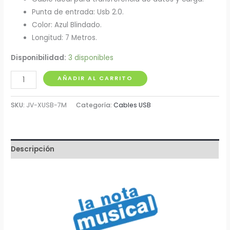
Punta de entrada: Usb 2.0.
Color: Azul Blindado.
Longitud: 7 Metros.
Disponibilidad:
3 disponibles
Extension
AÑADIR AL CARRITO
USB
Macho
SKU:
JV-XUSB-7M
Categoría:
Cables USB
-
Hembra
7
Descripción
Metros
cantidad