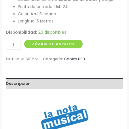
Punta de entrada: Usb 2.0.
Color: Azul Blindado.
Longitud: 5 Metros.
Disponibilidad:
20 disponibles
Extension
AÑADIR AL CARRITO
USB
Macho
SKU:
JV-XUSB-5M
Categoría:
Cables USB
-
Hembra
5
Descripción
Metros
cantidad