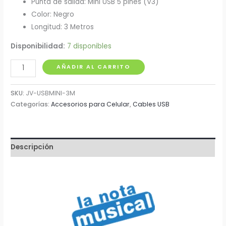
Punta de salida: Mini USB 5 pines (V3)
Color: Negro
Longitud: 3 Metros
Disponibilidad:
7 disponibles
Extensión
AÑADIR AL CARRITO
USB
de
SKU:
JV-USBMINI-3M
5
Categorías:
Accesorios para Celular
,
Cables USB
Pines
3
Metros
Descripción
cantidad