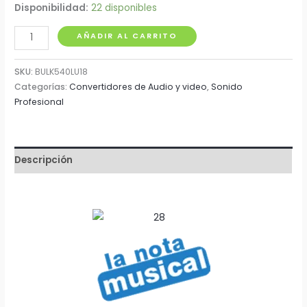
Disponibilidad:
22 disponibles
Extensión
AÑADIR AL CARRITO
Plug
3.5mm
SKU:
BULK540LU18
a
Categorías:
Convertidores de Audio y video
,
Sonido
Profesional
RCA
x
1.8
Metros
Descripción
Proel
cantidad