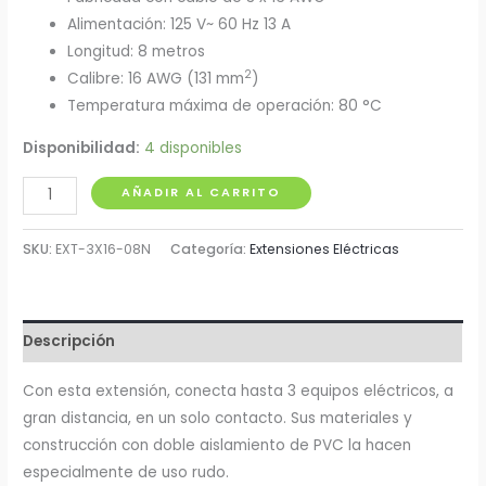
Alimentación: 125 V~ 60 Hz 13 A
Longitud: 8 metros
2
Calibre: 16 AWG (131 mm
)
Temperatura máxima de operación: 80 °C
Disponibilidad:
4 disponibles
Extensión
AÑADIR AL CARRITO
Eléctrica
de
SKU:
EXT-3X16-08N
Categoría:
Extensiones Eléctricas
3
Tomas
8
Descripción
Metros
Steren
Con esta extensión, conecta hasta 3 equipos eléctricos, a
cantidad
gran distancia, en un solo contacto. Sus materiales y
construcción con doble aislamiento de PVC la hacen
especialmente de uso rudo.