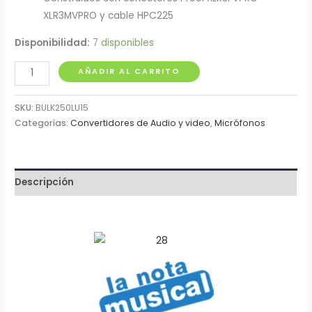
XLR3MVPRO y cable HPC225
Disponibilidad:
7 disponibles
Extensión
AÑADIR AL CARRITO
de
Micrófono
SKU:
BULK250LU15
XLR
Categorías:
Convertidores de Audio y video
,
Micrófonos
Canon
M-
H
Descripción
x
15
Metros
Proel
cantidad