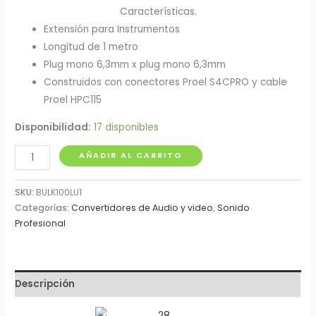
Características.
Extensión para Instrumentos
Longitud de 1 metro
Plug mono 6,3mm x plug mono 6,3mm
Construidos con conectores Proel S4CPRO y cable
Proel HPC115
Disponibilidad:
17 disponibles
Extensión
AÑADIR AL CARRITO
de
Instrumentos
SKU:
BULK100LU1
x
Categorías:
Convertidores de Audio y video
,
Sonido
Profesional
1
Metro
Proel
cantidad
Descripción