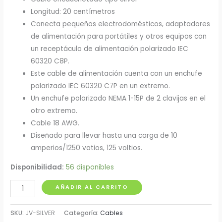
Longitud: 20 centímetros
Conecta pequeños electrodomésticos, adaptadores
de alimentación para portátiles y otros equipos con
un receptáculo de alimentación polarizado IEC
60320 C8P.
Este cable de alimentación cuenta con un enchufe
polarizado IEC 60320 C7P en un extremo.
Un enchufe polarizado NEMA 1-15P de 2 clavijas en el
otro extremo.
Cable 18 AWG.
Diseñado para llevar hasta una carga de 10
amperios/1250 vatios, 125 voltios.
Disponibilidad:
56 disponibles
Extensión
AÑADIR AL CARRITO
de
Grabadora
SKU:
JV-SILVER
Categoría:
Cables