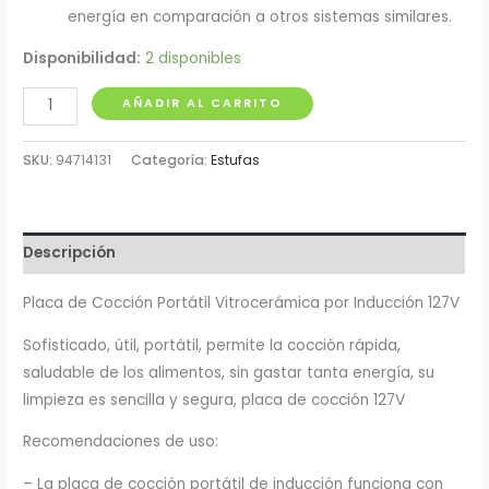
energía en comparación a otros sistemas similares.
Disponibilidad:
2 disponibles
Estufa
AÑADIR AL CARRITO
Eléctrica
de
SKU:
94714131
Categoría:
Estufas
Inducción
1
Boca
Descripción
Tramontina
Slim
Placa de Cocción Portátil Vitrocerámica por Inducción 127V
Touch
Sofisticado, útil, portátil, permite la cocción rápida,
cantidad
saludable de los alimentos, sin gastar tanta energía, su
limpieza es sencilla y segura, placa de cocción 127V
Recomendaciones de uso:
– La placa de cocción portátil de inducción funciona con