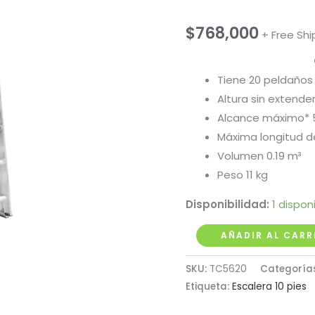
$
768,000
+ Free Shi
Car
Tiene 20 peldaños
Altura sin extender
Alcance máximo* 5
Máxima longitud de
Volumen 0.19 m³
Peso 11 kg
Disponibilidad:
1 dispon
Escalera
AÑADIR AL CARR
de
SKU:
TC5620
Categoría
Extensión
Etiqueta:
Escalera 10 pies
en
Aluminio