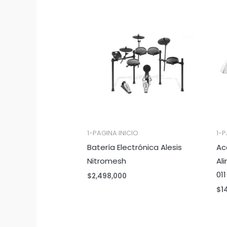
1-PAGINA INICIO
1-P
Batería Electrónica Alesis
Ac
Nitromesh
Al
011
$
2,498,000
$
1