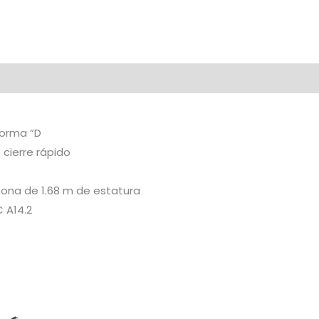
20
Escalones
Tipo
III
al
cantidad
forma “D
cierre rápido
ona de 1.68 m de estatura
 A14.2