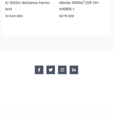
1U 2HDDs WizSense Penta-
Hibrido 1080N/720P DH-
brid
XVR1B16-I
$
1.540.000
$
378.000