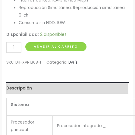
Interfaz de Red: RJ45 10/100 Mbps
Reproducción Simultánea: Reproducción simultánea
9-ch
Consumo sin HDD: 10W.
Disponibilidad:
2 disponibles
DVR
AÑADIR AL CARRITO
8
Canales
SKU:
DH-XVR1B08-I
Categoría:
Dvr´s
HD
DH-
XVR1B08-
Descripción
I
cantidad
Sistema
Procesador
Procesador
integrado
_
principal