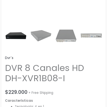
Dvr´s
DVR 8 Canales HD
DH-XVR1B08-I
$
229.000
+ Free Shipping
Características
Tecnología: 4 en 1