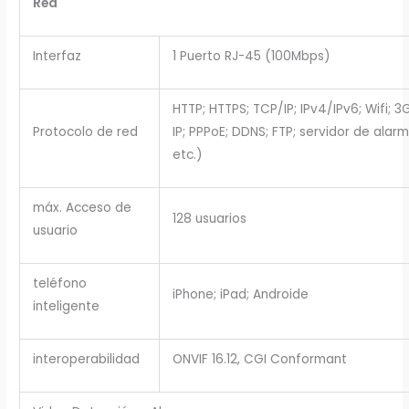
Red
Interfaz
1 Puerto RJ-45 (100Mbps)
HTTP; HTTPS; TCP/IP; IPv4/IPv6; Wifi; 3
Protocolo de red
IP; PPPoE; DDNS; FTP; servidor de ala
etc.)
máx. Acceso de
128 usuarios
usuario
teléfono
iPhone; iPad; Androide
inteligente
interoperabilidad
ONVIF 16.12, CGI Conformant