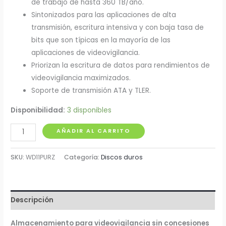
de trabajo de hasta 360 TB/año.
Sintonizados para las aplicaciones de alta
transmisión, escritura intensiva y con baja tasa de
bits que son típicas en la mayoría de las
aplicaciones de videovigilancia.
Priorizan la escritura de datos para rendimientos de
videovigilancia maximizados.
Soporte de transmisión ATA y TLER.
Disponibilidad:
3 disponibles
Disco
AÑADIR AL CARRITO
Duro
1Tb
SKU:
WD11PURZ
Categoría:
Discos duros
3.5"
5.400
RPM
Descripción
Sata
cantidad
Almacenamiento para videovigilancia sin concesiones